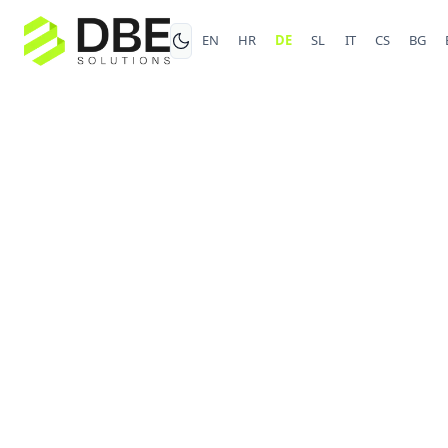
EN
HR
DE
SL
IT
CS
BG