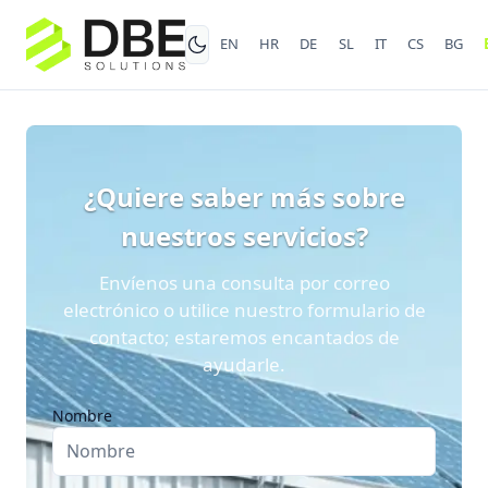
EN
HR
DE
SL
IT
CS
BG
¿Quiere saber más sobre
nuestros servicios?
Envíenos una consulta por correo
electrónico o utilice nuestro formulario de
contacto; estaremos encantados de
ayudarle.
Nombre